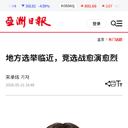
코
인
6295.44
302.82
-4.59%
801.66
2.07
+0.26%
KOSDAQ
정
보
all
登录
搜
men
索
主页
热门话题
地方选举临近，竞选战愈演愈烈
宋承炫 기자
2026-05-21 16:48
分
打
调
享
印
整
文
大
章
小