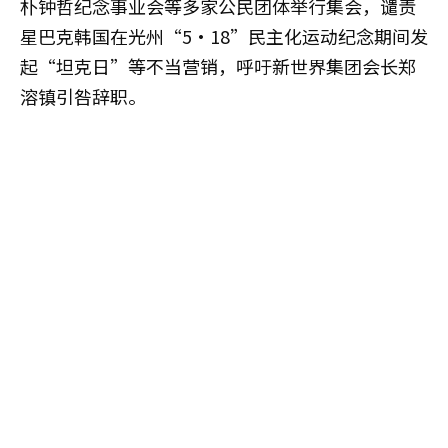
朴钟哲纪念事业会等多家公民团体举行集会，谴责
星巴克韩国在光州“5·18”民主化运动纪念期间发
起“坦克日”等不当营销，呼吁新世界集团会长郑
溶镇引咎辞职。