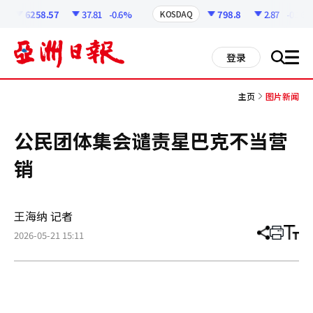
코
인
6258.57
37.81
-0.6%
798.8
2.87
-0.36%
KOSDAQ
정
보
all
登录
搜
men
索
主页
图片新闻
公民团体集会谴责星巴克不当营
销
王海纳 记者
2026-05-21 15:11
分
打
调
享
印
整
文
大
章
小