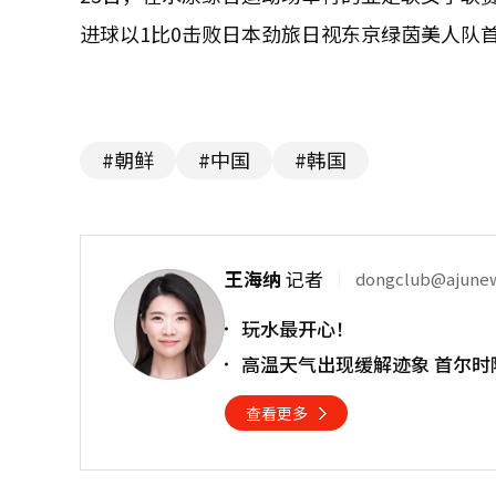
进球以1比0击败日本劲旅日视东京绿茵美人队首
#朝鲜
#中国
#韩国
王海纳
记者
dongclub@ajune
玩水最开心！
高温天气出现缓解迹象 首尔时
查看更多