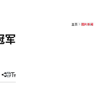
主页
图片新闻
冠军
分
打
调
享
印
整
文
大
章
小