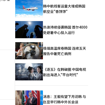
韩中航线客运量大增成韩国
航空业"香饽饽"
热浪持续侵袭韩国 首尔4000
处避暑中心投入运行
极端高温席卷韩国 连续五天
报告中暑死亡病例
《逐玉》在韩破圈 中国电视
剧出海进入"平台时代"
消息：王毅有望下月访韩 与
赵显举行韩中外长会谈