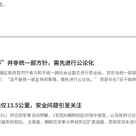
载。
鲜”并非统一部方针，需先进行公论化
首尔厅舍与和平统一顾问会议委员进行茶谈会。 郑东泳统一部部长在关于
统一部主导的事情，需先进行公论化。” 郑部长在7日于政府首尔厅舍
谈会的发言中指出：“在5日的工作报告中，由于时间紧迫，未提及需经过
，希望能够澄清。” 他强调：“在4日的工作报告事前简报中，
待国民舆论成熟后再进行。” 郑部长还提到：“早在1995年，韩
仅13.5公里，安全问题引发关注
国PD联合会三大媒体组织发布的报道准则第一条就包含了呼唤对方国号的
首尔大学名誉教授白乐
DL）附近的军事活动频繁，1军团对朝鲜的应对指令放宽，以及政府讨
部长兼国家情报院长林东源、国立韩国文学馆馆长林汉英、前统一部长郑
扩建道路，而我军却未进行警告广播
协议中使用南北官方国号的文
1军团‘对朝鲜应对指令放宽’引发争议
00年6·15南北共同宣言
道称，自去年11月学军（ROTC）33期出身的韩基成