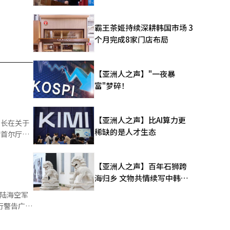
霸王茶姬持续深耕韩国市场 3
个月完成8家门店布局
【亚洲人之声】"一夜暴
富"梦碎！
【亚洲人之声】比AI算力更
稀缺的是人才生态
公论化后
【亚洲人之声】百年石狮跨
海归乡 文物共情续写中韩人
内容，希
文新篇
论陆海空军
世贤、神父