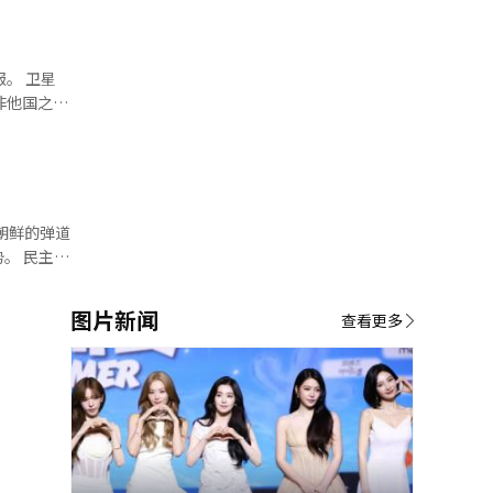
线
已经写明，
确保前方视
。 卫星
的文件及众
非他国之
道路。
闻中心与记
可能追加派
公里，令人
作的可能
出“每当有
了联合国安
军官学校的
们将密切关
主党
合作。”此
在国际局势
过，他强调
图片新闻
体要求，而
查看更多
能性”。然
，尚不清
指出：“霍
国民生命的
在审查可能
了事先沟
等意见纷纷
划有所了
需要考虑报
过程还需进