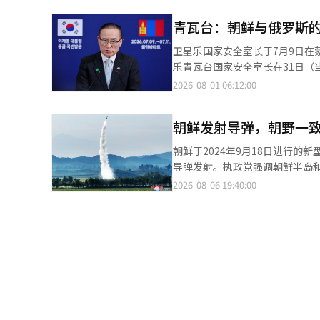
中，明确写有‘大韩民国’和‘朝鲜民
中将担任1军团长以来，在前方
世贤反问：“自1991年南北基
青瓦台：朝鲜与俄罗斯
（MDL）时，原本应进行的警告广播和警告射击也未能实施。 
现在为何不可以用语言称呼呢？” 首尔大学名誉教授白乐晴也提到，诺泰祐总统在任期间于联合国大会演讲中称
时，我军应依次进行警告广播和
卫星乐国家安全室长于7月9日在
鲜为“朝鲜民主主义人民共和国
野，也未进行荒地作业。这与军团长对朝鲜作战指令的放宽
乐青瓦台国家安全室长在31日
多南北协议中均使用了彼此的国号
道路 与此同时，最近确认朝鲜在
事”，并强调“违反联合国安全
2026-08-01 06:12:00
BBC根据最近获得的卫星照片报道，朝鲜
者见面时，针对朝鲜可能追加派
片显示，新道路延伸至军事分界线
兵，并可能动用朝鲜制造的导弹
震惊。 对此，我军也将朝鲜此次施工视为明显违反停战协议。联合参谋本部表示：“朝鲜正在进行扩建至军事分界线
朝鲜发射导弹，朝野一
性。卫星乐表示：“乌克兰的战
100米以内的道路施工，MDL地区的障碍
相关信息时，我们都会努力进一
朝鲜于2024年9月18日进行的新型短程弹道
要？”……‘防止政变’的军校
全理事会相关决议，任何国家都
导弹发射。执政党强调朝鲜半岛和
方案。 李在明总统在5日的国防部工作报告中提到陆海空军官学校合并讨论时表示：“到目前为止，韩国发生过几次
注乌克兰的整体情况，并采取必
首席发言人姜俊贤在当天的书面
2026-08-06 19:40:00
军事政变，都是发生在陆军内部。” 他接着说：“陆军士官学校出身的人做的事情，是否有人对此追究过
外，他还表示，政府正在考虑包
不稳定的时刻进行的此次挑衅只会加剧朝鲜半岛的紧张局势。
指出：“高层将领中陆军士官学校出身的人占据绝对比例。” 
尚未收到美国具体的军事资产派
鲜半岛和平与信任的恢复。”并表示：
生政变？谁能想象会有人再次发生政变呢？”并提
是进行了一些关于韩国可以做什
们将以彻底的防御态势，毫不动摇地
合并的必要性，是否出于对“政
而，卫星乐强调：“这不是政府
力量也对朝鲜的导弹挑衅进行了
楚。 然而，近期在网络上，关于陆军士官学校合并讨论与总统“军事政变都是发生在陆军”的发言，以及“未来是否
尔木兹海峡的自由通航对韩国的
朝鲜金正恩政权的鲁莽挑衅行为。” 崔发言人指出：“此次挑衅清楚地显示了朝鲜的军事威胁对朝鲜半岛
还有可能再次发生政变”的言论相联系的解读不断出现。 网友们表
的选择。”关于最近引发的无人
的严重程度。” 他还批评了政府的安保应对，称：“最令人担忧的是，在一触即发的安全危机中，李在明政权表现出
校吗？”、“安全问题似乎不如
通，韩国方面也对此计划有所了
迷茫和无力的态度。” 他补充道：“尽管朝鲜在6月进行战术弹道导弹和火箭炮射击，7月在新型驱逐舰上发射战略
涌现。 相对而言，也有部分人表示：“改善以陆军士官学校为中心的人事结构是必要的”，“将合并讨论与政变联系
解”，并认为“似乎没有特别的
巡航导弹，政府却以消极的态度应对，放任国民的不安。” 虽然
在一起的解读过于夸大。” 因此，军校合并讨论不仅涉及军人事改革，更扩展为对现政府安全观和军队运作方向的争
告到何种程度是合适的，如果韩