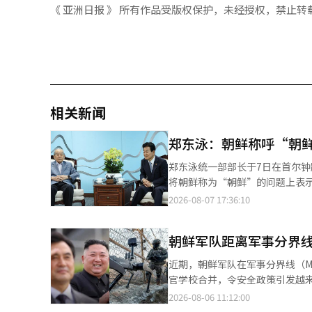
《 亚洲日报 》 所有作品受版权保护，未经授权，禁止转
相关新闻
郑东泳：朝鲜称呼“朝
郑东泳统一部部长于7日在首尔钟路区政府
将朝鲜称为“朝鲜”的问题上表示：“这不是
举行的和平统一顾问会议元老茶
2026-08-07 17:36:10
再推进的说法，导致媒体报道似乎统一部的方针已定
我已说明统一部并非主导此事，需先进行公论化，
朝鲜军队距离军事分界线
国记者协会、全国媒体工会、韩
望这不会被当作‘政治争斗’的工具。” 当天的茶谈会还邀请了和平统一顾问会议委员，包括
近期，朝鲜军队在军事分界线（M
晴、前统一部长李在贞、前统一
官学校合并，令安全政策引发越来越多的担忧。 尤其是，朝鲜在军事分界线附近
范世雄及安重根医生纪念事业会理事长等。 与会的元老们表示，过去30多年间，南北
和警告射击，内部证据显示这一情况引发了争议。 “未进行警告射击”……
2026-08-06 11:12:00
件超过100份，称呼“朝鲜”并非新事物。 前统一部长兼国家情报院长林东源指出：“在20
最近，SBS独家报道，1军团的对朝鲜应对指令已部分放宽。 报