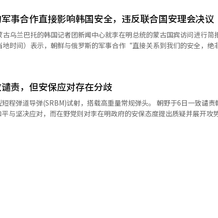
主主义人民共和国’，使用‘朝鲜’这一术语并非新鲜事。” 前统一部部长郑
警戒作战过程中下达了“禁止射击”的指示。此外，朝鲜军队接近军事分界
本协议书以来，使用两国官方国号的南北协议书已超过100份，既然文件中
的军事合作直接影响韩国安全，违反联合国安理会决议
对此，军方相关人士向SBS表示：“朝鲜军人接近MDL
呼朝
警告射击，但今年春季几次朝鲜军接近时并未实施。”他还指出：“为了
蒙古乌兰巴托的韩国记者团新闻中心就李在明总统的蒙古国宾访问进行简报
”，这是一种悠久的传统，并表示：“自联合国同时加入以来，历任总统
有关。” MDL前260米处侵入……朝鲜突击修建DMZ战术
（当地时间）表示，朝鲜与俄罗斯的军事合作“直接关系到我们的安全，绝
。”※ 本报道经人工智能（AI）系统翻译与编辑。
非军事区（DMZ）内部修建了一条通往军事分界线（MDL）方向的新战术
理事会决议的军事合作必须停止”。卫星乐在阿根廷布宜诺斯艾利斯的新
在开城附近的DMZ内部修建了通往MDL的新战术道路。 BBC公开的卫星照
兵的提问作出上述回应。乌克兰总统弗拉基米尔·泽连斯基最近声称朝鲜
，特别是部分路段距离MDL约260米，距离京畿坡州市文山镇仅约13.5
进行攻击。乌克兰方面也提出了朝鲜与俄罗斯之间可能进行无人机生产合
致谴责，但安保应对存在分歧
斗情况以及俄罗斯与朝鲜之间的军事合作是我们的主要关注事项”，并指
物设置和道路施工明显违反停战协议。” “安全问题不如自身安危重
步掌握或验证”。他特别批评俄罗斯称：“朝鲜与俄罗斯的军事合作违反
导弹(SRBM)试射，搭载高重量常规弹头。 朝野于6日一致谴责朝鲜的弹道
合并争议 然而，在朝鲜军事活动持续的情况下，政府正在考虑合并陆海空
应遵守安理会决议，负责任的常任理事国更应如此。”卫星乐表示：“我
平与坚决应对，而在野党则对李在明政府的安保态度提出质疑并展开攻势。 民
要的应对措施，努力使局势不恶化，尽量减少或消除朝鲜与俄罗斯的军事
简报中表示：“无论什么理由，武力挑衅都无法被正当化。”并指出：“
责任？”并
括利用军舰或军事资产支持霍尔木兹海峡的自由通航在内的多种选择。不
” 姜发言人强调：“朝鲜应立即停止武力展示，参与朝
同时，他提到：“（军人们）未来是否还有可能再次发
遣请求，政府的支持方式也尚未确定。卫星乐指出：“美国方面并没有具
“李在明政府和民主党将对朝鲜的任何挑衅做出坚决回应。” 他还表示：“我
及了去年的紧急戒严事件。 不过，李在明总统提到陆海空军官学校
么的初步协商”，并表示“政府也在响应协商，同时内部正在审查多种可
保护国民的生命和安全，并竭尽全力维护朝鲜半岛的和平与稳定。” 在野党国民
变可能性的担忧”，或是为了“改善以陆军士官学校为中心的人事结构”
单独能决定的事情，仍需根据相关法律程序与国会和舆论达成共识。”他
强烈批评。首席发言人崔宝允在评论中指出：“强烈谴责威胁韩国安全和
经济安全具有重要利益，政府认为应积极参与并贡献于相关过程，因此正
及地区和平
示：“最终是因为担心自己而想要取消陆军士官学
机等美军无人机运用计划的报告与沟通争议，卫星乐表示韩美之间已进行
担心政变更重要”、“朝鲜在修建战术道路，而我们却只考虑合并军校”
解。卫星乐表示：“据我们掌握，韩美之间确实有沟通，且我们也对此计
问题，不认为这是韩美沟通或军队纪律的问题。”他接着表示：“我们也
朝野在谴责朝鲜挑衅上达成一致，但围绕未来对朝政
美双方都了解计划，那么在协作和配合上应该没有问题，但军内部的报告