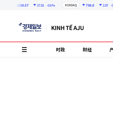
코
인
6258.57
37.81
-0.6%
798.8
2.87
-0.36
I
KOSDAQ
정
보
时政
财经
all
menu