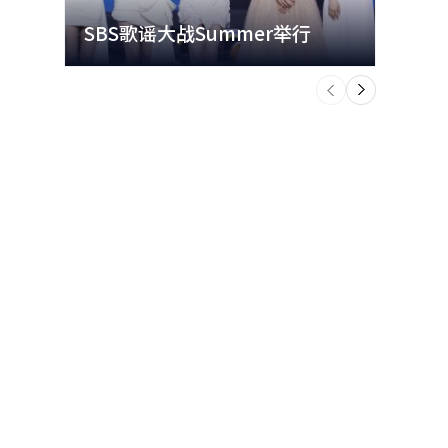
能（AI）
SBS歌谣大战Summer举行
玩水
或2年的课
个
前
一
下
时为什么会
又懂什