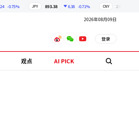
-0.75%
893.38
6.38
-0.71%
209.17
1.79
JPY
CNY
2026年08月09日
登录
weibo
weixin
youtube
观点
AI PICK
搜
索