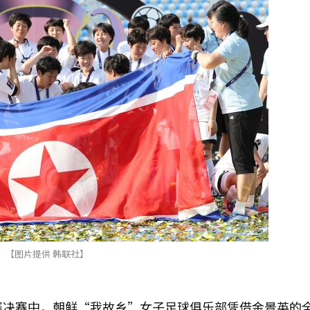
【图片提供 韩联社】
赛决赛中，朝鲜“我故乡”女子足球俱乐部凭借金景英的