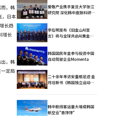
爱敬产业携手复旦大学张江
然而，韩
研究院 深化韩中皮肤科研合
克，日本
作
增长趋
李在明发布《旧金山AI宣
别增长
言》将与全球共启AI黄金时
代
韩国国民年金参与投资中国
自动驾驶企业Momenta
指出，韩
在一定局
二十余年寻访安重根足迹 金
月培新书《韩国独立运动圣
地：向旅顺口追问历史》出
版
韩中航线客运量大增成韩国
航空业"香饽饽"