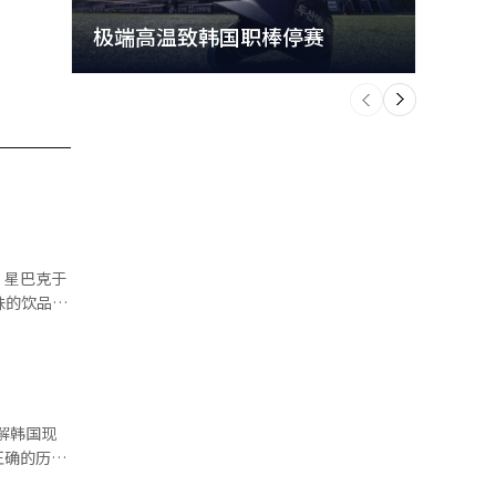
极端高温致韩国职棒停赛
首尔
个
前
一
下
推出了添加
20岁以下
午2点到8点
期限至8月
正确的历史
的旧框架，