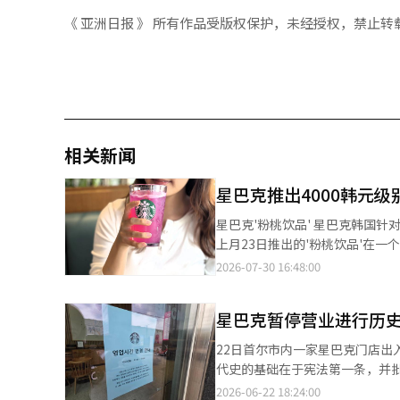
《 亚洲日报 》 所有作品受版权保护，未经授权，禁止转
相关新闻
星巴克推出4000韩元级
星巴克'粉桃饮品' 星巴克韩国针对高物价的夏季推出了低价饮品和优惠券促销，受到了消费者的热烈响应。 星巴克于
上月23日推出的'粉桃饮品'在一个月内累计销量超过30万杯
售价为4900韩元（以Tall尺
2026-07-30 16:48:00
椰子基底的'粉桃椰子饮品'，售价为5100韩元，进一
（Tall尺寸约30毫克），适
星巴克暂停营业进行历史
占40%，30岁以下占31%，2
之间。 与此同时，星巴克还推出了夏季优惠券活动。针对星巴克奖励会员，提供冰咖啡、美式咖啡、冰香草拿铁等一
22日首尔市内一家星巴克门店出入口贴有营业时间变更通知
杯（Tall）兑换券，以及食品
代史的基础在于宪法第一条，并
14日。 根据国家数据处的统计，上个月消费者物价指数同比上涨3.2%，创下自2023年12月以来的最高涨幅，达到了
视角为基础，将人权与和平作为
2026-06-22 18:24:00