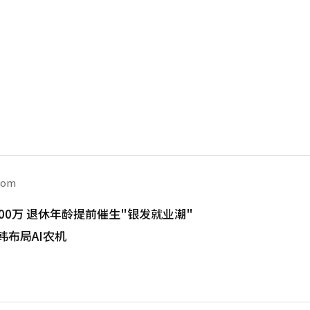
com
00万 退休年龄提前催生"银发就业潮"
韩布局AI农机