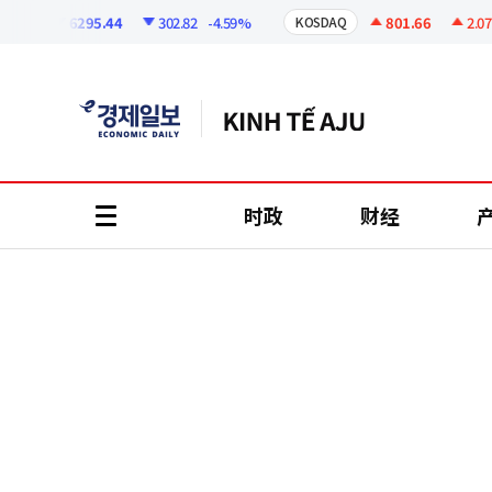
코
인
6295.44
302.82
-4.59%
801.66
2.07
+0
I
KOSDAQ
정
보
时政
财经
all
menu