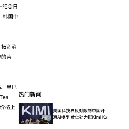
一纪念日
，韩国中
。
步拓宽消
作的茶
遇。星巴
热门新闻
Tea
啡价格上
美国科技界反对限制中国开
源AI模型 黄仁勋力挺Kimi K3