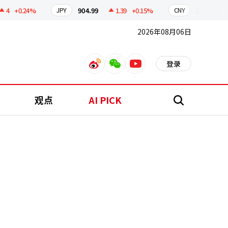
+0.24%
904.99
1.39
+0.15%
211.50
0.
JPY
CNY
2026年08月06日
登录
weibo
weixin
youtube
观点
AI PICK
搜
索