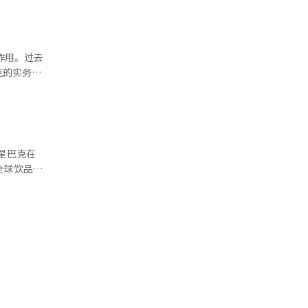
此次培训视
作用。过去
克的实务团
AI）系统
在某一时刻
是单纯的个
韩国这样阵
义变成政治
问题。当历
社会议题都
全球饮品市
速成为政治
基本原则和
持谨慎。公
摇茶、粉桃
象征性事
当前韩国政
星巴克——
工智能
活动。此
1日前新注