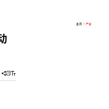
主页
产业
动
分
打
调
享
印
整
文
大
章
小