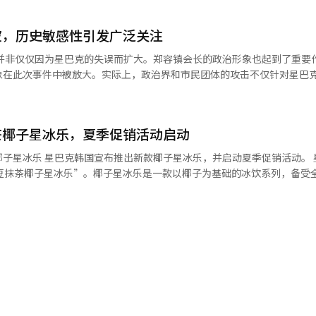
人工智能（AI）系统翻译与编辑。
的一位门店伙伴表示：“这是一个回顾历史、深入
波，历史敏感性引发广泛关注
层次的验证系统，以全面补强风险管理体系。 星巴克韩国的母公司新世界
集团会长郑容镇将在24日召开的总裁会议前，与主要子公司代表一起观看
件并非仅仅因为星巴克的失误而扩大。郑容镇会长的政治形象也起到了重要
象在此次事件中被放大。实际上，政治界和市民团体的攻击不仅针对星巴
钟哲烈士的酷刑致死事件，遭遇了激烈的批评与争议。※ 本报道经人工智能（
出现了“跪下道歉”、“彻底悔过”、“辞职”等要求。企业的营销失误
判问题。如今，大企业总裁的社交媒体发言、政治形象和社会信息已不再
舆论实时连接的时代，企业家的形象本身可能成为企业风险。尤其是在像
茶椰子星冰乐，夏季促销活动启动
。然而，政治界也需要摆脱过度政治化历史问题的诱惑。若历史保护的名
加剧。追究企业责任与在选举阶段将其扩大为政治象征战争是截然不同的
动夏季促销活动。 星巴克在
消费时，最终历史本身也会被困于政治语言之中。更令人担忧的是，所有
红豆抹茶椰子星冰乐”。椰子星冰乐是一款以椰子为基础的冰饮系列，备受
现状。如今，连一杯咖啡品牌、一个广告语、企业家的社交媒体发言都迅
更关注政治界的眼光，消费也逐渐变成政治选择。这种社会显然不健康。
乐”也位列该类别的销售第二位。 此次推出的红豆抹茶椰子星冰乐结
历史。政治界不应过度政治化历史问题。国家权力在市场和消费领域应保
配料，旨在打造高端甜品概念。新产品的同时，还推出了杏子快乐混合摇
星巴克事件是韩国社会在多快的速度下将所有问题吸收进阵营政治结构的
lways”为主题，开展
、部长、朝野领导、特别法修正案、抵制运动、政治攻防的社会。这就是
，凡购买含制造饮品在内的满25,000韩元的顾客，将获赠印有国内首家
烈的愤怒，而是企业的负责任反思和政治界的负责任克制。※ 本报道经人
陆续推出限量版的无尾熊迷你钥匙扣、无尾熊名牌和网格迷你包钥匙扣等
星巴克奖励会员可获得一张免费饮品券，可兑换一杯冰美
大杯，以及一张食品30%折扣券。现有会员于8日已发放券，而在本月3
饮料开发负责人崔贤贞表示：“我们准备了丰富