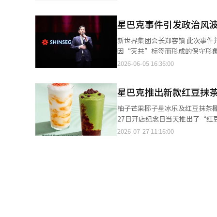
30个月的最高水平。※ 本报道经
努力细致观察和理解社会内部的冲突、痛苦及禁忌领域。 参与培训
思考的机会。” 此外，星巴克韩国还将大幅改革营销决策结构，以防止类似事件再次发生。今后，所有计划中的营销
星巴克事件引发政治风
活动都必须事先检查社会敏感度，并建立多
集团也将进行相关培训。新世界
新世界集团会长郑容镇 此次事
频。 此前，星巴克韩国因在上个月进行的保温杯促销中，使用了“坦克日”、“桌上啪！”等宣传语，戏谑了1980
因“灭共”标签而形成的保守形
年5·18民主运动和1987年朴
队，更集中在郑会长个人身上。
2026-06-05 16:36:00
翻译与编辑。
演变为对企业总裁个人的政治审
人表达。在消费与品牌、政治与
星巴克推出新款红豆抹
营对立严重的社会中，更是如此
施压的竞争，民众的疲惫感必然
柚子芒果椰子星冰乐及红豆抹茶椰子星冰乐 星巴克韩国宣布推出新款椰子星冰乐，并启
史问题成为阵营凝聚的素材反复
27日开店纪念日当天推出了“
过于迅速地被吸收进阵营政治的
场关注。 自2024年首次推出的代表性菜单“柚子芒果椰子星冰乐”，去年累计销售量已突破670万杯，成为星冰乐类
2026-07-27 11:16:00
解读的对象。企业开始比消费者
别的销售冠军。上个月推出的“菠萝蓝椰子星冰
常识其实很简单。企业不应轻视
合了红豆、有机济州抹茶和珍珠
民即使愤怒也应保持冷静。此次
椰子清爽饮、椰子冷萃等多款夏季冰饮。 为庆祝开店27周年，星巴克以“Welcoming you, A
件。一杯咖啡的活动演变为总统
为期约4周的客户活动。从27日起
治的现实。现在需要的不是更强
梨大店插图的环保袋，随后还将
（AI）系统翻译与编辑。
外，从27日至下月2日，夏季商品31种将享受20%的折扣。 
式咖啡、冰拿铁或冰香草拿铁的特
册的会员将在注册次日获得券，使用期限为下月14日。 星巴克食品