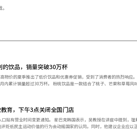
载。
别的饮品，销量突破30万杯
。 粉桃饮品是一款结合了桃子、芒果和草莓风味的饮品，
寸为准），是目前星巴克销售的水果饮品中价格最低的。随后在27日，星巴克
步丰富了产品线。 饮品系列以水果风味为主，添加了天然咖啡因
合在下午时段轻松享用。根据年龄段的购买数据分析，购买粉桃饮品的顾客中，
教育，下午3点关闭全国门店
030岁人群的比例超过70%。从时间段来看，整体饮品销量的54%集中在下
。 星巴克韩国表示，吴教授在讲座中提到，理解韩国现
30%折扣券。新会员在本月31日前注册，次日也可获得相同的优惠券，使用
批评贬低民主运动价值的行为会动摇国家的认同。同时，他建议企业应以
普遍价值的核心。具教授则强调，企业应跳出仅关注销售增长和速度竞争