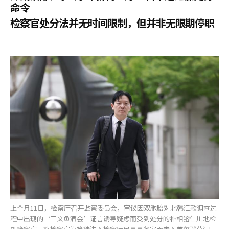
命令
检察官处分法并无时间限制，但并非无限期停职
上个月11日，检察厅召开监察委员会，审议因双胞胎对北韩汇款调查过
程中出现的‘三文鱼酒会’证言诱导疑虑而受到处分的朴相镕仁川地检