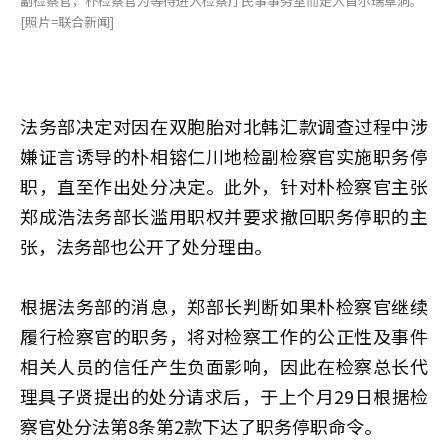
副检察官，朴检察官为等待进入检察厅民事事务室而走入首尔瑞草洞。
[照片=联合新闻]
法务部决定对因在双胞胎对北韩汇款调查过程中涉
嫌证言诱导的朴相镕仁川地检副检察官实施职务停
职，直至作出处分决定。此外，针对朴检察官主张
郑成浩法务部长滥用职权并要求撤回职务停职的主
张，法务部也公开了处分理由。
根据法务部的消息，郑部长判断如果朴检察官继续
履行检察官的职务，将对检察工作的公正性及事件
相关人员的信任产生负面影响，因此在检察总长代
理具子贤提出的处分请求后，于上个月29日根据检
察官处分法第8条第2款下达了职务停职命令。