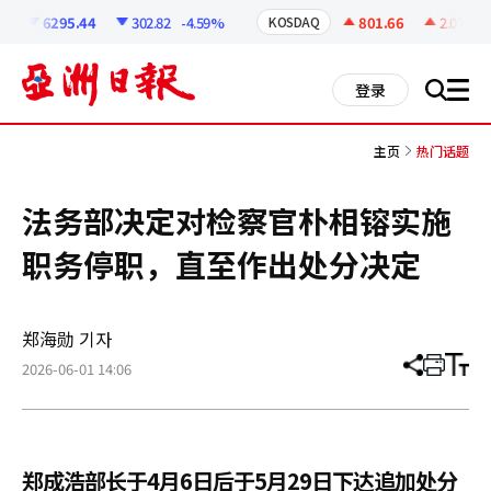
코
인
6295.44
302.82
-4.59%
801.66
2.07
+0.
KOSDAQ
정
보
all
登录
搜
men
索
主页
热门话题
法务部决定对检察官朴相镕实施
职务停职，直至作出处分决定
郑海勋 기자
2026-06-01 14:06
分
打
调
享
印
整
文
大
章
小
郑成浩部长于4月6日后于5月29日下达追加处分