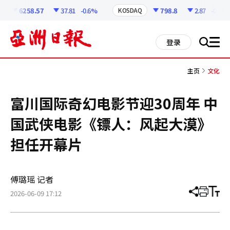
코
인
6258.57
37.81
-0.6%
798.8
2.87
-0.36%
KOSDAQ
정
보
all
登录
搜
men
索
主页
文化
富川国际奇幻电影节迎30周年 中
国武侠电影《镖人：风起大漠》
担任开幕片
傅璐瑶 记者
2026-06-09 17:12
分
打
调
享
印
整
文
大
章
小