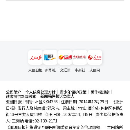
人民日报
新华社
文汇网
中新社
人民网
公司简介
个人信息处理方针
青少年保护政策
著作权规定
新闻稿件投诉负责人
读者提供新闻线索
亚洲日报
刊号 : 서울,아04336
注册日期 : 2014年12月29日
《亚洲
|
|
|
日报》发行人及总编辑 : 郭永吉、梁圭铉
地址 : 首尔市
钟路区钟路5
|
街13号三共大厦11楼
创刊日期 : 2007年11月15日
青少年保护负责
|
|
人 : 王海纳 电话 : 02-739-2171
《亚洲日报》将遵守互联网新闻委员会制定的伦理纲领。
本网站所
|