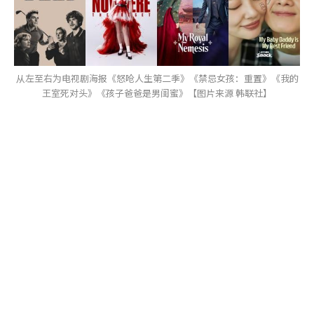
从左至右为电视剧海报《怒呛人生第二季》《禁忌女孩：重置》《我的
王室死对头》《孩子爸爸是男闺蜜》【图片来源 韩联社】