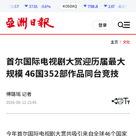
코
인
6258.57
37.81
-0.6%
798.8
2.87
-0.36%
KOSDAQ
정
보
all
登录
搜
men
索
主页
文化
首尔国际电视剧大赏迎历届最大
规模 46国352部作品同台竞技
傅璐瑶 记者
2026-06-12 15:45
分
打
调
享
印
整
文
大
章
小
今年首尔国际电视剧大赏共吸引来自全球46个国家