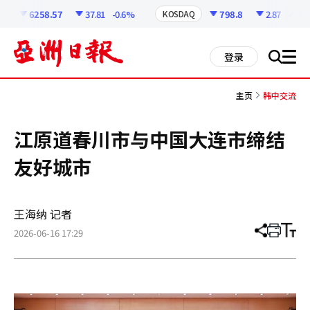
코
인
6258.57
37.81
-0.6%
798.8
2.87
-0.36%
KOSDAQ
정
보
all
登录
搜
men
索
主页
韩中交流
江原道春川市与中国大连市缔结
友好城市
王海纳 记者
2026-06-16 17:29
分
打
调
享
印
整
文
大
章
小