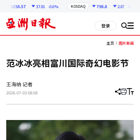
코
인
6258.57
37.81
-0.6%
798.8
2.87
-0.36%
KOSDAQ
정
보
all
登录
搜
men
索
主页
图片新闻
范冰冰亮相富川国际奇幻电影节
王海纳 记者
2026-07-03 08:08
分
打
调
享
印
整
文
大
章
小