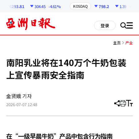
코
인
6293.81
304.45
-4.61%
798.2
1.39
-0.17
KOSDAQ
정
보
all
登录
搜
men
索
主页
产业
南阳乳业将在140万个牛奶包装
上宣传暴雨安全指南
金贤娥 기자
2026-07-07 12:48
分
打
调
享
印
整
文
大
章
小
在“一级早晨牛奶”产品中包含行为指南