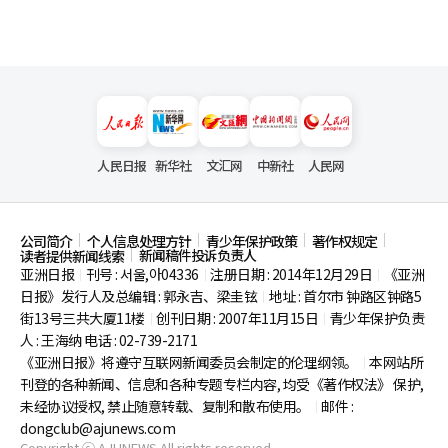
人民日报
新华社
文汇网
中新社
人民网
公司简介
个人信息处理方针
青少年保护政策
著作权规定
新闻稿件投诉负责人
读者提供新闻线索
亚洲日报
刊号 : 서울,아04336
注册日期 : 2014年12月29日
《亚洲
|
|
|
日报》发行人及总编辑 : 郭永吉、梁圭铉
地址 : 首尔市
钟路区钟路5
|
街13号三共大厦11楼
创刊日期 : 2007年11月15日
青少年保护负责
|
|
人 : 王海纳 电话 : 02-739-2171
《亚洲日报》将遵守互联网新闻委员会制定的伦理纲领。
本网站所
|
刊登的各种新闻、信息和各种专题专栏内容, 均受《著作权法》
保护,
未经协议授权, 禁止随意转载、复制和散布使用。
邮件 :
|
dongclub@ajunews.com
Copyright ⓒ AJUNEWS All rights reserved.