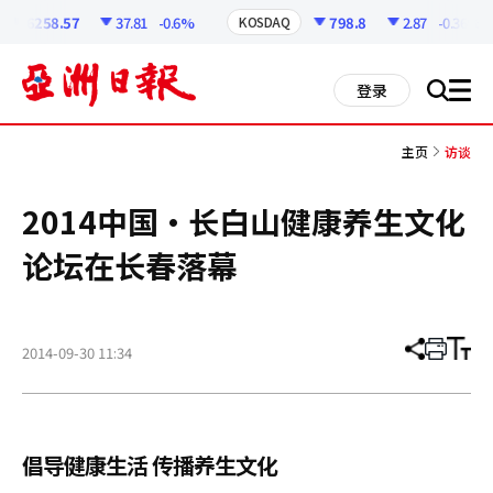
코
인
6258.57
37.81
-0.6%
798.8
2.87
-0.36%
KOSDAQ
정
보
all
登录
搜
men
索
主页
访谈
2014中国•长白山健康养生文化
论坛在长春落幕
2014-09-30 11:34
分
打
调
享
印
整
文
大
章
小
倡导健康生活 传播养生文化