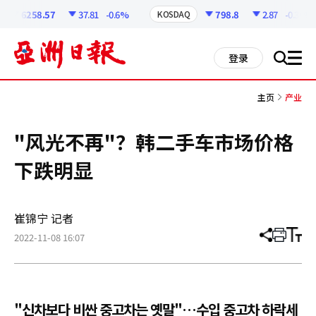
코
인
6258.57
37.81
-0.6%
798.8
2.87
-0.36%
KOSDAQ
정
보
all
登录
搜
men
索
主页
产业
"风光不再"？韩二手车市场价格
下跌明显
崔锦宁 记者
2022-11-08 16:07
分
打
调
享
印
整
文
大
章
小
"신차보다 비싼 중고차는 옛말"…수입 중고차 하락세