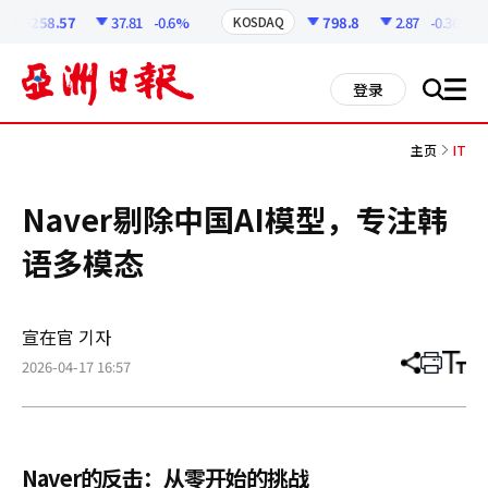
코
인
6258.57
37.81
-0.6%
798.8
2.87
-0.36%
KOSDAQ
정
보
all
登录
搜
men
索
主页
IT
Naver剔除中国AI模型，专注韩
语多模态
宣在官 기자
2026-04-17 16:57
分
打
调
享
印
整
文
大
章
小
Naver的反击：从零开始的挑战