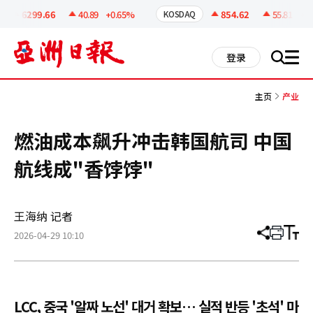
코
인
6299.66
40.89
+0.65%
854.62
55.81
+6.9
KOSDAQ
정
보
all
登录
搜
men
索
主页
产业
燃油成本飙升冲击韩国航司 中国
航线成"香饽饽"
王海纳 记者
2026-04-29 10:10
分
打
调
享
印
整
文
大
章
小
LCC, 중국 '알짜 노선' 대거 확보… 실적 반등 '초석' 마