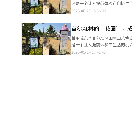
增加品牌曝光，推广产品和增加
这是一个让人提前体验在自怡生活
国品牌的快闪店及品牌合作咨询
闪店的核心目的从单纯的增加销
表示：“过去建筑公司的宣传馆
2026-06-27 15:36:00
口。业内预计，随着中国消费品牌
的沟通桥梁，同时也为品牌的市场推广和产品销售提
体上分享的内容的快闪店，因此吸引了很多想要
尔龙山I'PARK MALL内的HE
产业线下营销的新宠。快闪店的
示：“这是我第一次来建筑公司
豆等多元内容产业，乃至游戏、金融等领域也纷纷投
首尔森林的‘花园’，
宣传，而是提前体验未来的居住。
Sweet”、aespa“Armageddon:
首尔成东区首尔森林国际园艺博览会中GS建设的‘花园宰
的快闪店，销售限量版周边等爱豆衍生品，为广大追
是一个让人提前体验宰生活的机会”，“
卡。《眼泪女王》和《背着善宰
公司的宣传馆给人一种是父母那
2026-05-14 17:41:43
王》主题快闪店开设期间，凭借
内容的快闪店，因此，想要体验宰品牌的2030年代
批粉丝打卡拍照，产出高质量图
我第一次来建筑公司的快闪店，
宰逃跑》更是剧未终即设快闪店
体验未来居住的感觉。”※ 本报
富，主角校服名牌、明信片、照
爆，粉丝们对该产品爱不释手，开
带入剧情之中，仿佛与角色们一同经历
至上》快闪店现场布景【图片提供 韩联社】 随着韩国网漫和网络小说等海量优质IP
动“粉丝经济”日益磅礴。内容产
尔开设网络小说《得了不出道就会
为期两周的快闪店，迎来的参观人
界购物中心为期两周开业。运营期
自升级》《柔美的细胞小将》《邦
群体，快闪店营销收益喜人，证明了“粉丝经济”的强大效应。 韩国