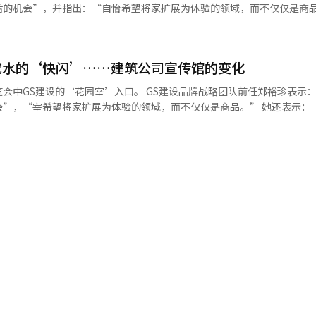
销量。但随着快闪店备受年轻消费者的追捧，成为了目前最受欢迎的新零
的机会”，并指出：“自怡希望将家扩展为体验的领域，而不仅仅是商品。”
持续增加，韩国市场正成为越来越多中国品牌提升国际影响力和品牌信誉
量，转变为为消费者创造良好的产品体验与社交意境，快闪店成为品牌与
给人感觉像是父母那一代的专属，而建筑公司也希望运营一些年轻一代愿
国际化步伐不断加快，未来将有更多企业借助韩国大型零售渠道拓展海外市
供了新的思路和方法。 近年来，快闪店营销异军突起，成为各大
体验自怡品牌的2030年代的访客。” 一位参观现场的30多岁访客表
RE奇梦岛快闪店。 【图片来源 网络】
行业范畴不再局限于时尚、美容等传统流通业，电影、韩剧、综艺、网漫
的快闪店，没想到比想象中更有感觉，拍照点也很多”，“感觉不仅仅是
身于快闪店的浪潮之中。 今年上半年，开设NewJeans“How
成水的‘快闪’……建筑公司宣传馆的变化
”※ 本报道经人工智能（AI）系统翻译与编辑。
 The Mystery Circle”、ATEEZ "ANITEEZ IN ICE CITY"等运用K-P
’入口。 GS建设品牌战略团队前任郑裕珍表示：“希望这
星族创造一方新天地。 电视剧IP创意快闪店也吸引大量剧粉打
宰希望将家扩展为体验的领域，而不仅仅是商品。” 她还表示：“过去建筑
逃跑》自开播起热度水涨船高，一路高歌猛进，成为话题聚焦宠儿。上月
一代的专属物品的感觉，而建筑公司也希望运营能够让年轻一代在社交媒
丰富有趣的现场布置成功出圈，如高度还原“龙斗里超市”等剧内经典场
的访客也越来越多。” 一位参观现场的30多岁访客表示：“这是
文内容全面吸睛，多社交平台齐发力，提高曝光度，快闪店活动大获成功
感觉比想象中更有感官，拍照点也很多”，“这不仅仅是简单的销售宣传
，并安排大结局观影活动。快闪店开业当天门前队伍大排长龙，快闪店周
道经人工智能（AI）系统翻译与编辑。
片小卡、手机链等均十分热销，尤其是男主善宰的父亲在剧中穿过的应援
业当天便全部售罄。剧粉表示：“韩剧IP快闪店的设计独具匠心，巧妙
那些跌宕起伏的故事，为剧粉带来前所未有的沉浸式体验。” 网漫《外貌主义
涌现，内容产业喜迎繁荣，推
业借势也踊跃加入快闪店阵营引流年轻消费力，为内容IP赋能。今年5月
死的病》IP快闪店。开业首日盛况空前，2000多名小说粉提前到达现场
数超过1.5万人，带货力强劲。网漫《外貌主义至上》IP快闪店于本月在
间，共4万人访问，开业首日，排号至1000开外，热度惊人。此外，此
邦的日常生活》等网漫IP快闪店轮番“上新”，备受粉丝欢迎，得益于
市场调查企业Embrain Trend Monitor面向全