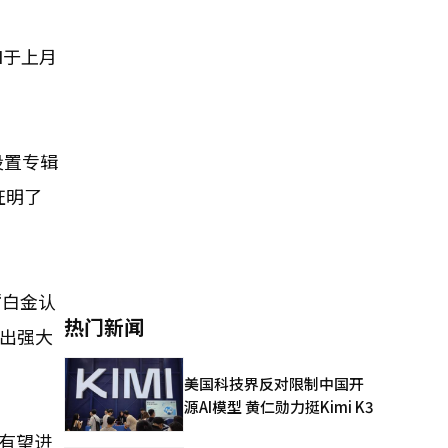
H于上月
设置专辑
证明了
“白金认
热门新闻
现出强大
美国科技界反对限制中国开
源AI模型 黄仁勋力挺Kimi K3
来有望进