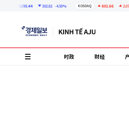
코
인
6295.44
302.82
-4.59%
801.66
2.07
+0
I
KOSDAQ
정
보
时政
财经
all
menu