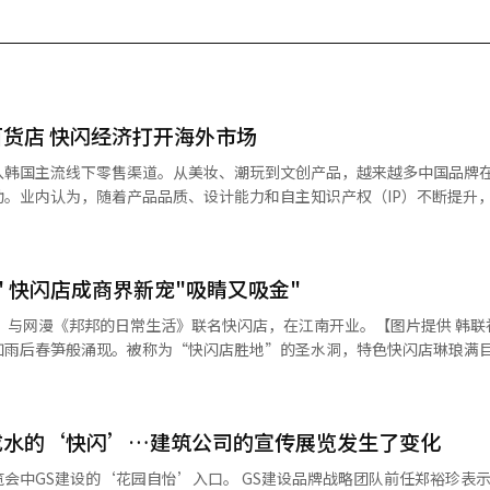
货店 快闪经济打开海外市场
入韩国主流线下零售渠道。从美妆、潮玩到文创产品，越来越多中国品牌
。业内认为，随着产品品质、设计能力和自主知识产权（IP）不断提升
力和品牌影响力进入韩国高端零售市场。 据韩国流通业日前消息，近期
纷引入中国品牌举办快闪活动。与过去主要选择首尔圣水洞、弘大等年轻
公司及大型购物中心等主流商业渠道。 今年4月，乐天百货建大店主动
"机不可失，时不再来！" 快闪店成商界新宠"吸睛又吸金"
三小毛（SAMUEL），举办快闪活动。活动期间，20至30岁消费者占购
（The Hyundai Seoul）和现代百货新村店举办快闪活动。 除百货公司
立”与网漫《邦邦的日常生活》联名快闪店，在江南开业。【图片提供 韩联社
入中国品牌。首尔龙山I'PARK Mall本月推出中国潮玩品牌“HERE奇
如雨后春笋般涌现。被称为“快闪店胜地”的圣水洞，特色快闪店琳琅满
则于上月在The Hyundai Seoul举办新品快闪活动，开业初期吸引
，宝家族、神奇宝贝、蜡笔小新等主题快闪店一经开
日人流量爆满，吸引了无数粉丝到场，联名周边销量爆棚。快闪店不仅满
中国品牌能够进入韩国主流零售渠道，也在一定程度上反映出韩国市场对
在单一的业态空间里针对某一品牌运用策展思维对
成水的‘快闪’…建筑公司的宣传展览发生了变化
模式。由于快闪店开店时间短，拿捏住消费者“机不可失，时不再来”的
此同时，韩国成熟的零售市场和消费趋势也吸引越来越多中国品牌主动与
自怡’入口。 GS建设品牌战略团队前任郑裕珍表示：“希望
正式开店积累经验。 韩国一家百货公司负责人表示，近期来自中