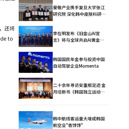
爱敬产业携手复旦大学张江
研究院 深化韩中皮肤科研合
作
军，还将
李在明发布《旧金山AI宣
 to
言》将与全球共启AI黄金时
代
韩国国民年金参与投资中国
自动驾驶企业Momenta
二十余年寻访安重根足迹 金
月培新书《韩国独立运动圣
地：向旅顺口追问历史》出
版
韩中航线客运量大增成韩国
航空业"香饽饽"