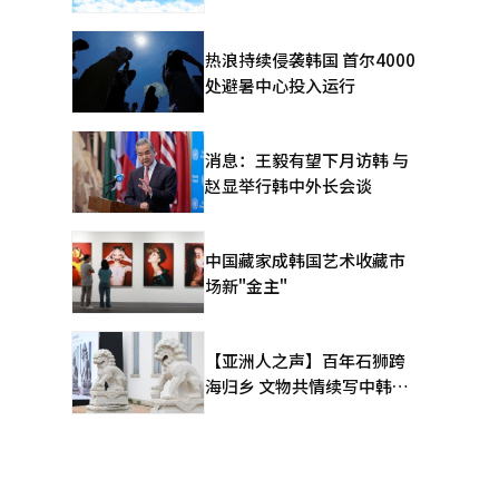
热浪持续侵袭韩国 首尔4000
处避暑中心投入运行
消息：王毅有望下月访韩 与
赵显举行韩中外长会谈
中国藏家成韩国艺术收藏市
场新"金主"
【亚洲人之声】百年石狮跨
海归乡 文物共情续写中韩人
文新篇