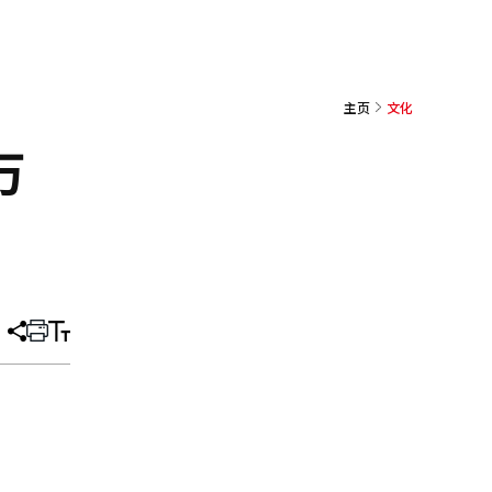
主页
文化
万
分
打
调
享
印
整
文
大
章
小