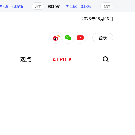
9
-0.05%
901.97
1.63
-0.18%
210.96
0.
JPY
CNY
2026年08月06日
登录
weibo
weixin
youtube
观点
AI PICK
搜
索