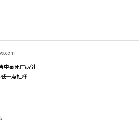
ws.com
告中暑死亡病例
要低一点杠杆
载。