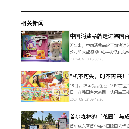
相关新闻
中国消费品牌走进韩国百
近年来，中国消费品牌正加快进
公司和大型购物中心举办快闪活动
正逐步摆脱“低价制造”标签，凭借产品竞争
2026-07-10 15:56:23
韩国百货公司和大型购物中心纷
区不同，如今越来越多中国品牌直接进入百货
发掘并首次引入中国艺术潮玩品牌
以上。随后，该品牌又相继在现代首尔百货
19日， 韩国食品企业“SPC三
外，韩国大型商业设施也开始加快引
日，在韩国各大商圈，快闪店正
国的首场快闪店；中国美妆品牌花知晓
人驻足，在快闪店门口排满了二三十岁年轻人和外籍游客。 此前
2024-08-28 09:47:30
提前排队等候。 业内人士表示，百货公司和大型购物中心通常会从产品品质、设计水平、供应链管理及售后服务等方
业迅速成为热门打卡地，开业首
面，对入驻品牌进行严格审核。
对品牌产品的体验，还满足了对即时消费的消费新需求。 快闪店是
牌认可度不断提升。 韩国流通业认为，中国消费品牌近年来持续提升产品品质、设计创新能力和自主IP竞争力，竞争
首尔森林的‘花园’与
商品进行短期展示的创新型商业
优势已不再局限于价格因素。与
达到精准引流的目的。 此前，只有少数时尚美妆大企业为了宣传新产品，通过设计独特的活动内容开设快闪店，以此
首尔成东区首尔森林国际园艺博览会中GS建设的‘花园
售企业接洽，希望借助快闪店测试市场反应，为未来