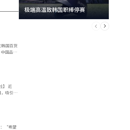
极端高温致韩国职棒停赛
首尔
个
前
一
下
在韩国百货
，中国品牌
消费者聚集
买者的一半
】 近
梦岛”在韩
目，吸引路
不少消费者
足了消费者
中国消费品
消费心理，
当地大型零