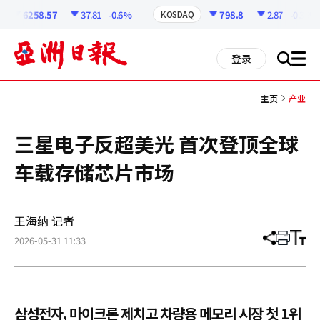
코
인
6258.57
37.81
-0.6%
798.8
2.87
-0.36%
KOSDAQ
정
보
all
登录
搜
men
索
主页
产业
三星电子反超美光 首次登顶全球
车载存储芯片市场
王海纳 记者
2026-05-31 11:33
分
打
调
享
印
整
文
大
章
小
삼성전자, 마이크론 제치고 차량용 메모리 시장 첫 1위