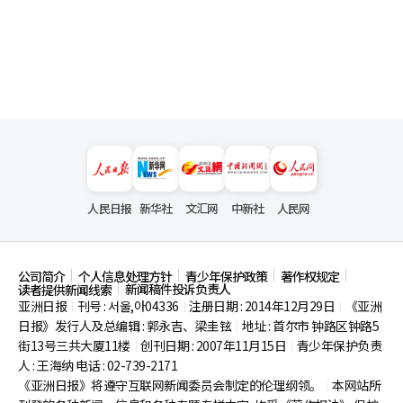
人民日报
新华社
文汇网
中新社
人民网
公司简介
个人信息处理方针
青少年保护政策
著作权规定
新闻稿件投诉负责人
读者提供新闻线索
亚洲日报
刊号 : 서울,아04336
注册日期 : 2014年12月29日
《亚洲
|
|
|
日报》发行人及总编辑 : 郭永吉、梁圭铉
地址 : 首尔市
钟路区钟路5
|
街13号三共大厦11楼
创刊日期 : 2007年11月15日
青少年保护负责
|
|
人 : 王海纳 电话 : 02-739-2171
《亚洲日报》将遵守互联网新闻委员会制定的伦理纲领。
本网站所
|