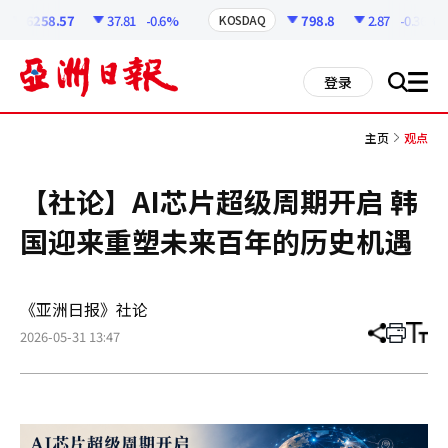
코
인
6258.57
37.81
-0.6%
798.8
2.87
-0.36%
KOSDAQ
정
보
all
登录
搜
men
索
主页
观点
【社论】AI芯片超级周期开启 韩
国迎来重塑未来百年的历史机遇
《亚洲日报》社论
2026-05-31 13:47
分
打
调
享
印
整
文
大
章
小