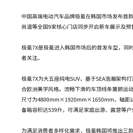
中国高端电动汽车品牌极氪在韩国市场发布首款
尚道等全国9家核心门店同步开启新车展示及预
极氪7X是极氪进入韩国市场后的首发车型，同
者关注。
极氪7X为大五座纯电SUV，基于SEA浩瀚架
合欧洲美学风格。流畅下滑的车顶线条兼顾运
尺寸为4800mm×1920mm×1650mm，轴
备箱容积达539升，可满足家庭出游、露营等
为满足消费者多样化需求，极氪韩国将推出三款配置