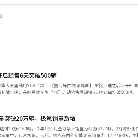
载。
启预售6天突破500辆
UV“7X” 【图片提供 极氪韩国】 继比亚迪之后叩开韩国市场大门
告捷，在韩首款车型“7X”启动预售后短短6天内订单突破500辆。 与主打高
端定位切入韩国市场，这一差异化战略初见成效。 据韩国汽车行业日前消
型纯电SUV极氪7X预售后，截至目前订单量已突破500辆。此前极氪韩国
同步开启新车展示及预售，正式布局韩国市场。 此次上市的极氪7X为五座
量突破20万辆，极氪销量激增
场之外首次推出的改款版本。极氪7X基于SEA浩瀚架构打造，车辆由位于
氪7X并未采取此前各方预测的低价策略，共推
到20万6160辆。今年1至2月全球累计销量为47万6327辆。2月海外出
9万韩元（约合人民币23万元）、Max版和Ultra版分别为5999万韩元和6
全球销量中，包含极氪、吉利、领克在内的新能源车销量为11万7488辆，