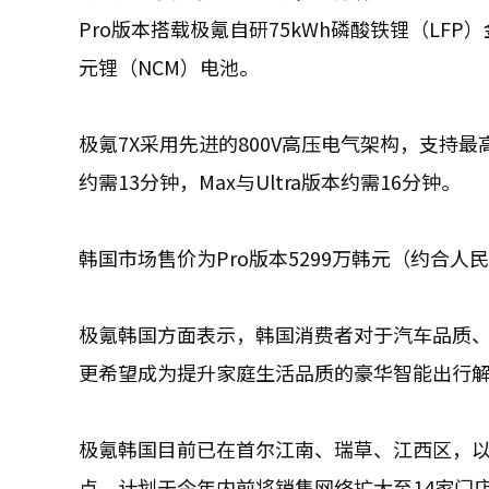
Pro版本搭载极氪自研75kWh磷酸铁锂（LFP）
元锂（NCM）电池。
极氪7X采用先进的800V高压电气架构，支持最高
约需13分钟，Max与Ultra版本约需16分钟。
韩国市场售价为Pro版本5299万韩元（约合人民币
极氪韩国方面表示，韩国消费者对于汽车品质、
更希望成为提升家庭生活品质的豪华智能出行
极氪韩国目前已在首尔江南、瑞草、江西区，以
点，计划于今年内前将销售网络扩大至14家门