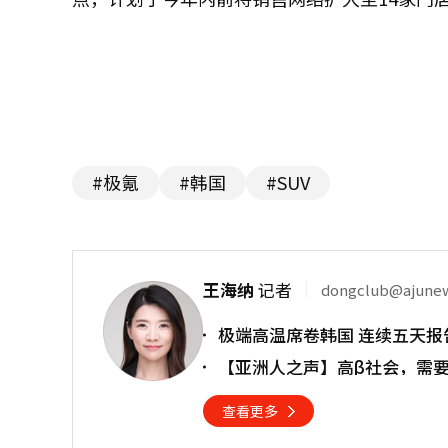
#极氪
#韩国
#SUV
王海纳
记者
dongclub@ajune
极端高温席卷韩国 连续五天报
【亚洲人之声】高β社会，需
查看更多