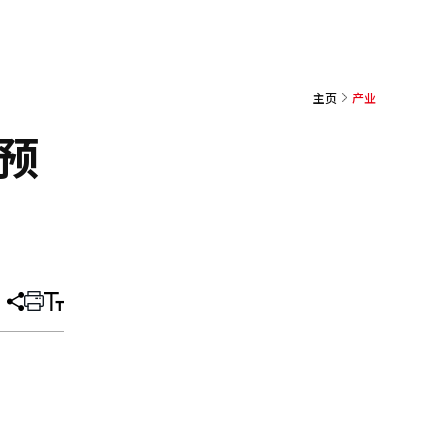
主页
产业
预
分
打
调
享
印
整
文
大
章
小