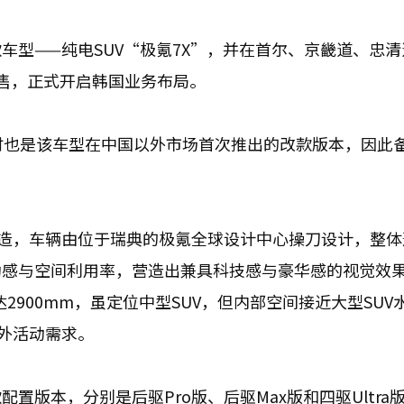
车型——纯电SUV“极氪7X”，并在首尔、京畿道、忠清
售，正式开启韩国业务布局。
时也是该车型在中国以外市场首次推出的改款版本，因此
构打造，车辆由位于瑞典的极氪全球设计中心操刀设计，整
动感与空间利用率，营造出兼具科技感与豪华感的视觉效
距达2900mm，虽定位中型SUV，但内部空间接近大型SU
户外活动需求。
版本，分别是后驱Pro版、后驱Max版和四驱Ultra