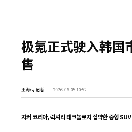
极氪正式驶入韩国市
售
王海纳 记者
2026-06-05 10:52
지커 코리아, 럭셔리 테크놀로지 집약한 중형 SUV '