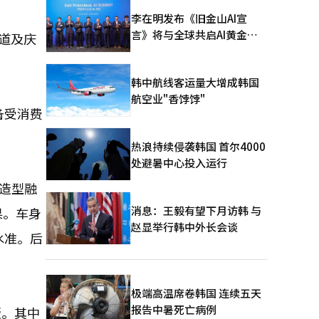
李在明发布《旧金山AI宣
言》将与全球共启AI黄金时
道及庆
代
韩中航线客运量大增成韩国
航空业"香饽饽"
备受消费
热浪持续侵袭韩国 首尔4000
处避暑中心投入运行
体造型融
消息：王毅有望下月访韩 与
果。车身
赵显举行韩中外长会谈
V水准。后
极端高温席卷韩国 连续五天
报告中暑死亡病例
版。其中