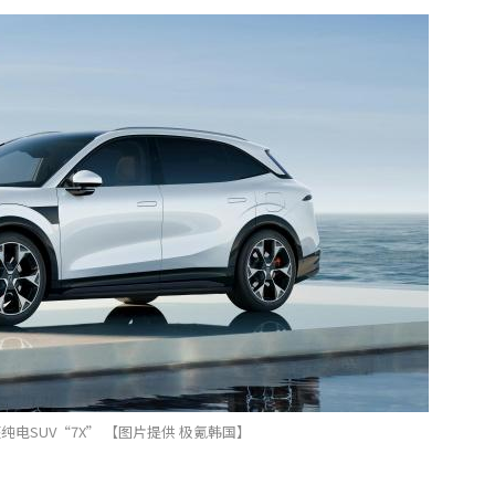
纯电SUV“7X” 【图片提供 极氪韩国】