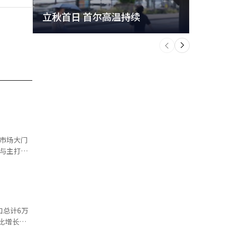
立秋首日 首尔高温持续
极端
个
前
一
下
在首尔、京
瑞典的极氪
口总计6万
999万韩
同比增长