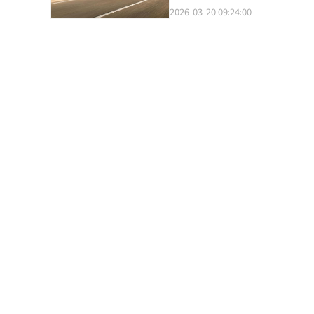
元。价格公布后，部分消费者及业内人士认为定价偏高。 动力与续航方
19%。今年累计销量同比增长10
2026-03-20 09:24:00
酸铁锂（LFP）金砖电池，Max和Ul
量仍达2万3867辆，同比增长7
Pro和Max版本均拥有421马
辆。极氪的旗舰SUV“9X”在2
公里。 包括吉利汽车集团在内的中国车企近年来在中国内需市场形成不同的发展路径。比亚迪凭借自研电池优势主攻
量冠军。吉利汽车集团相关人士
性价比市场，而极氪作为吉利汽车集团旗下高端
长。如果极氪今年正式进入韩国市
氪宣布进军韩国市场的同时在首尔江
化品牌高端形象。 售后服务方面，极氪韩国极氪计划在今年内将销售门店从目前的8家扩大至14家，同时将售后服务
中心覆盖至包括济州岛的全国范围内，提升消费者
关认证程序的最后阶段，待认证全部完成后将正式
等总部高层近期将访问韩国，并
布局。