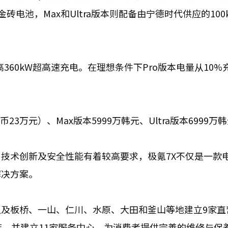
金砖电池，Max和Ultra版本则配备由宁德时代供应的100
360kW超高速充电。在理想条件下Pro版本电量从10%充
23万元）、Max版本5999万韩元、Ultra版本6999万
技术创新及安全性能有着较高要求，极氪7X不仅是一款
解决方案。
及板桥、一山、仁川、水原、大田和釜山等地建立9家直
店，并建立11家服务中心，为消费者提供完善的维修与保