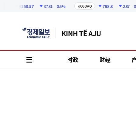
코
인
6258.57
37.81
-0.6%
798.8
2.87
-0.36
I
KOSDAQ
정
보
时政
财经
all
menu