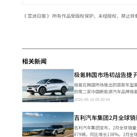
《 亚洲日报 》 所有作品受版权保护，未经授权，禁止转
相关新闻
极氪韩国市场初战告捷 开
极氪在韩国市场推出的首款车型豪华大五座纯电S
的第二家中国新能源汽车品牌极氪初战
性价比的比亚迪不同，极氪选择以豪华高
2026-06-16 09:30:34
息，极氪韩国本月5日启动首款车
畿道、忠清道及庆尚道等全国9家核心门店
吉利汽车集团2月全球销
纯电SUV，也是该车型在中国市
全球设计中心操刀设计，整体造型融合欧洲美学风格。 价格方面，极
吉利汽车集团宣布，2月全球销量达
出三款配置车型，Pro版售价529
879辆，同比增长138%。2月