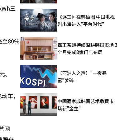
kWh三
《逐玉》在韩破圈 中国电视
剧出海进入"平台时代"
至80%
霸王茶姬持续深耕韩国市场 3
个月完成8家门店布局
【亚洲人之声】"一夜暴
韩元。
富"梦碎！
电动车，
中国藏家成韩国艺术收藏市
场新"金主"
营网
养服务。