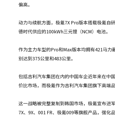
偏高。
动力与续航方面，极氪7X Pro版本搭载极氪自研7
德时代供应的100kWh三元锂（NCM）电池。
作为主力车型的Pro和Max版本均拥有421马
别达到375公里和483公里。
包括吉利汽车集团在内的中国车企近年来在中
价比市场，而极氪作为吉利汽车集团旗下高端
这一战略被完整复制到韩国市场，极氪宣布进
7X、9X、001 FR、极氪009等旗舰产品，强