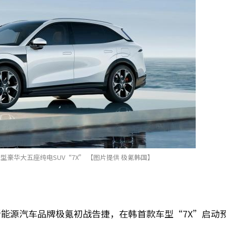
豪华大五座纯电SUV“7X” 【图片提供 极氪韩国】
能源汽车品牌极氪初战告捷，在韩首款车型“7X”启动