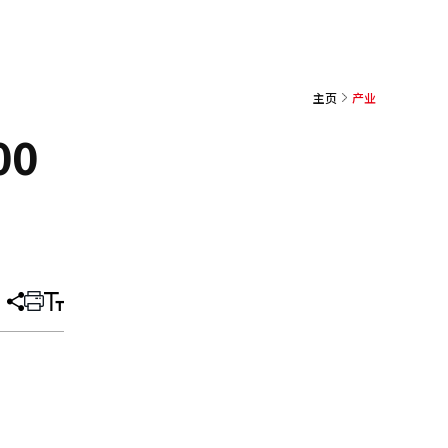
主页
产业
0
分
打
调
享
印
整
文
大
章
小