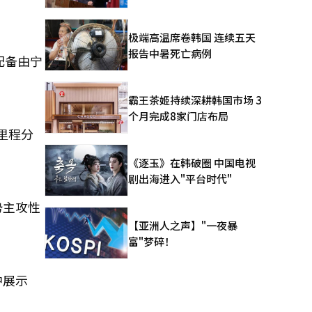
极端高温席卷韩国 连续五天
报告中暑死亡病例
则配备由宁
霸王茶姬持续深耕韩国市场 3
个月完成8家门店布局
里程分
《逐玉》在韩破圈 中国电视
剧出海进入"平台时代"
势主攻性
【亚洲人之声】"一夜暴
富"梦碎！
中展示