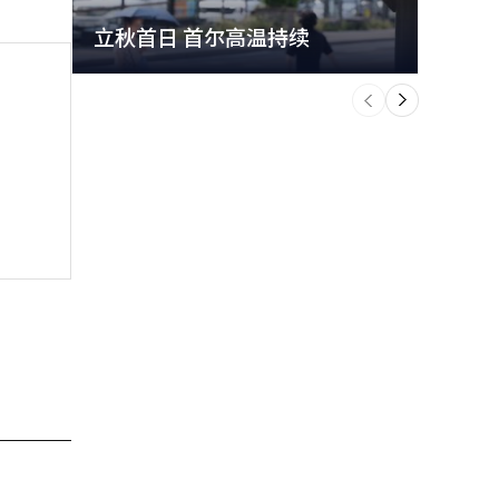
立秋首日 首尔高温持续
极端
个
前
一
下