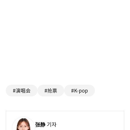
#演唱会
#抢票
#K-pop
张静
기자