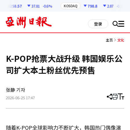
코
인
6258.57
37.81
-0.6%
798.8
2.87
-0.36%
KOSDAQ
정
보
all
登录
搜
men
索
主页
文化
K-POP抢票大战升级 韩国娱乐公
司扩大本土粉丝优先预售
张静 기자
2026-06-25 17:47
分
打
调
享
印
整
文
大
章
小
随着K-POP全球影响力不断扩大，韩国热门偶像演