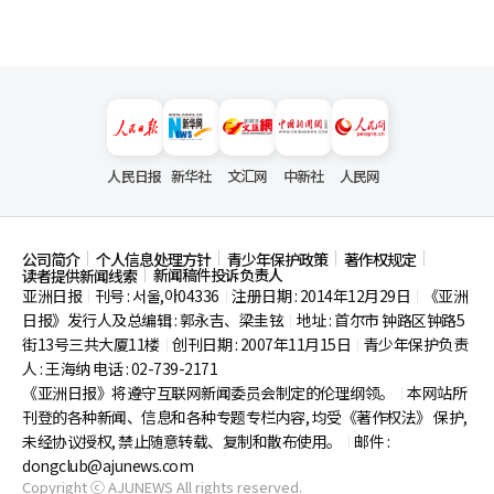
人民日报
新华社
文汇网
中新社
人民网
公司简介
个人信息处理方针
青少年保护政策
著作权规定
新闻稿件投诉负责人
读者提供新闻线索
亚洲日报
刊号 : 서울,아04336
注册日期 : 2014年12月29日
《亚洲
|
|
|
日报》发行人及总编辑 : 郭永吉、梁圭铉
地址 : 首尔市
钟路区钟路5
|
街13号三共大厦11楼
创刊日期 : 2007年11月15日
青少年保护负责
|
|
人 : 王海纳 电话 : 02-739-2171
《亚洲日报》将遵守互联网新闻委员会制定的伦理纲领。
本网站所
|
刊登的各种新闻、信息和各种专题专栏内容, 均受《著作权法》
保护,
未经协议授权, 禁止随意转载、复制和散布使用。
邮件 :
|
dongclub@ajunews.com
Copyright ⓒ AJUNEWS All rights reserved.