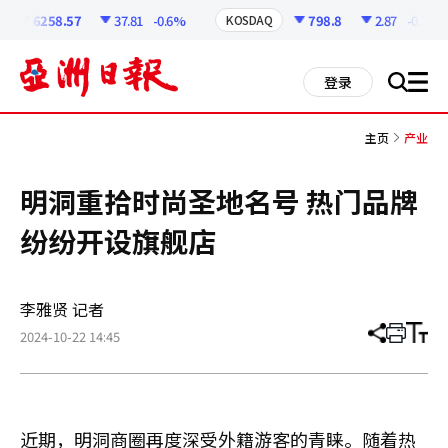
코
인
6258.57
37.81
-0.6%
798.8
2.87
-0.36%
KOSDAQ
정
보
all
登录
搜
men
索
主页
产业
明洞重拾时尚圣地名号 热门品牌
纷纷开设旗舰店
李雅贤 记者
2024-10-22 14:45
分
打
调
享
印
整
文
大
章
小
近期，明洞商圈再度深受外籍游客的青睐。随着热