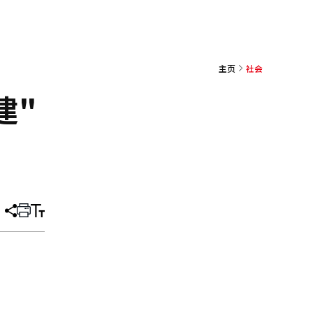
主页
社会
建"
分
打
调
享
印
整
文
大
章
小