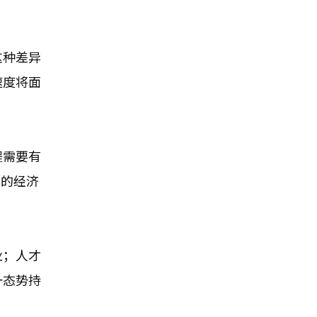
这种差异
速度将面
程需要有
新的经济
业；人才
一态势持