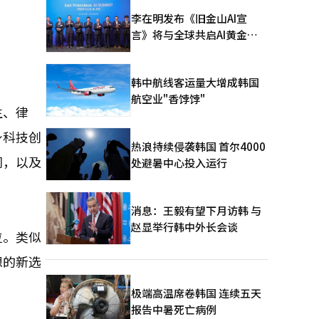
李在明发布《旧金山AI宣
言》将与全球共启AI黄金时
代
韩中航线客运量大增成韩国
航空业"香饽饽"
生、律
身科技创
热浪持续侵袭韩国 首尔4000
同，以及
处避暑中心投入运行
消息：王毅有望下月访韩 与
赵显举行韩中外长会谈
位。类似
想的新选
极端高温席卷韩国 连续五天
报告中暑死亡病例