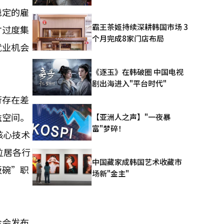
稳定的雇
霸王茶姬持续深耕韩国市场 3
才过度集
个月完成8家门店布局
就业机会
《逐玉》在韩破圈 中国电视
剧出海进入"平台时代"
行存在差
益空间。
【亚洲人之声】"一夜暴
富"梦碎！
核心技术
位居各行
中国藏家成韩国艺术收藏市
饭碗”职
场新"金主"
金会发布