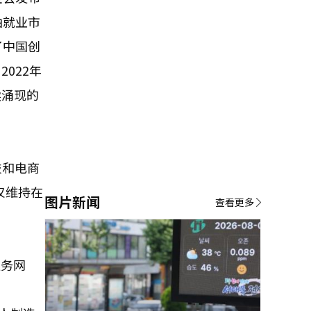
由就业市
了中国创
022年
续涌现的
技和电商
仅维持在
图片新闻
查看更多
服务网