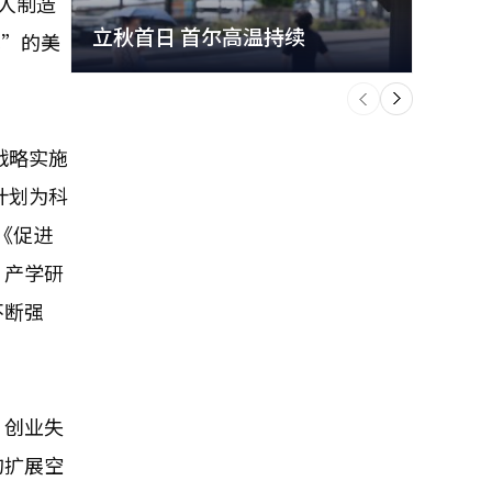
器人制造
立秋首日 首尔高温持续
极端
城”的美
个
前
一
下
战略实施
计划为科
《促进
、产学研
不断强
。创业失
的扩展空