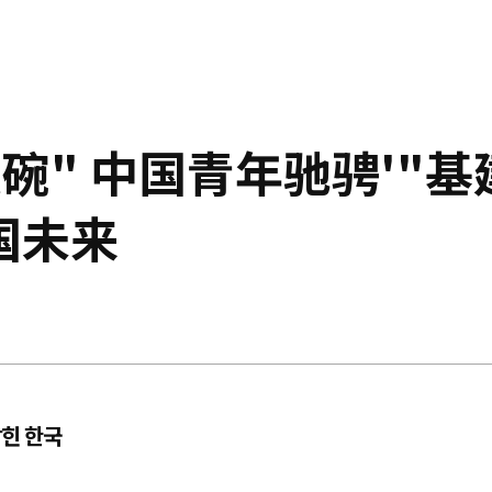
碗" 中国青年驰骋'"基
国未来
잡힌 한국