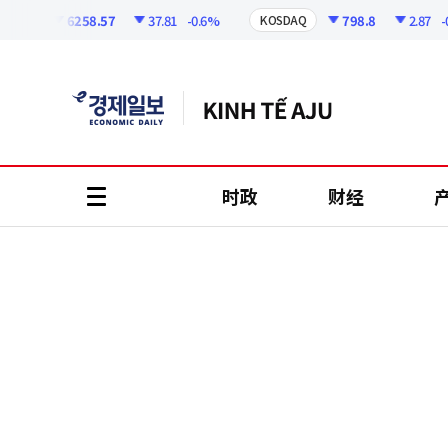
코
인
6258.57
37.81
-0.6%
798.8
2.87
-0.36
I
KOSDAQ
정
보
时政
财经
all
menu