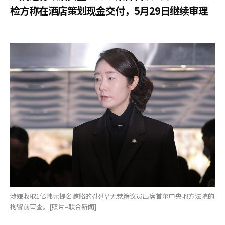
检方称在酒店策划现金交付，5月29日继续审理
涉嫌收取1亿韩元提名贿赂的강선우无党籍议员出席首尔中央地方法院的
拘留前审查。[照片=联合新闻]