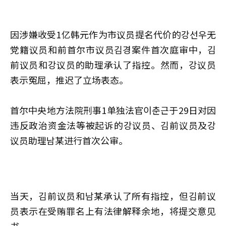
因涉嫌收受1亿韩元作为市议员提名代价的강선우无
党籍议员和前首尔市议员김경案件首次庭审中，김
前议员和강议员的助理承认了指控。然而，강议员
表示冤屈，推迟了立场表态。
首尔中央地方法院刑事1单独法官이춘근于29日对因
违反政治资金法等被起诉的강议员、김前议员及강
议员助理남某进行首次公审。
当天，김前议员和남某承认了所有指控，但김前议
员表示在受贿罪名上有法律解释余地，将提交意见
书。