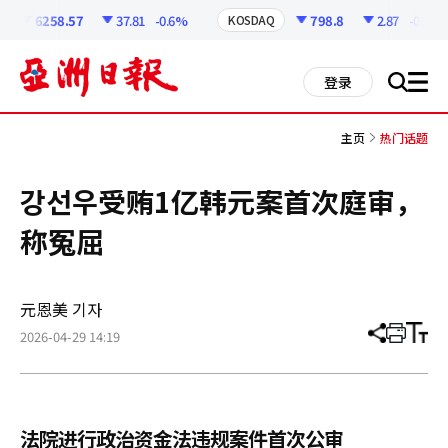
코
인
6258.57
37.81
-0.6%
798.8
2.87
-0.36%
KOSDAQ
정
보
all
登录
搜
men
索
主页
热门话题
강선우受贿1亿韩元案首次庭审，
称冤屈
元恩美 기자
2026-04-29 14:19
分
打
调
享
印
整
文
大
章
小
法院进行政治资金法违规案件首次公审