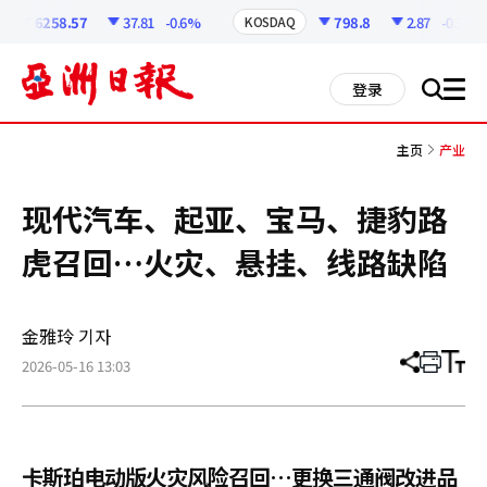
코
인
6258.57
37.81
-0.6%
798.8
2.87
-0.36%
KOSDAQ
정
보
all
登录
搜
men
索
主页
产业
现代汽车、起亚、宝马、捷豹路
虎召回…火灾、悬挂、线路缺陷
金雅玲 기자
2026-05-16 13:03
分
打
调
享
印
整
文
大
章
小
卡斯珀电动版火灾风险召回…更换三通阀改进品