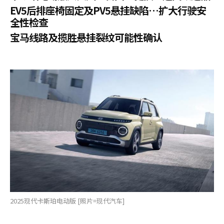
EV5后排座椅固定及PV5悬挂缺陷…扩大行驶安
全性检查
宝马线路及揽胜悬挂裂纹可能性确认
2025现代卡斯珀电动版 [照片=现代汽车]