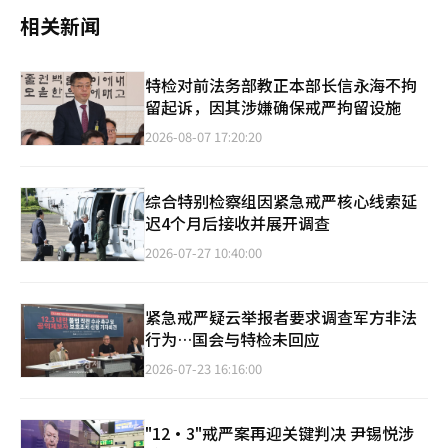
相关新闻
特检对前法务部教正本部长信永海不拘
留起诉，因其涉嫌确保戒严拘留设施
2026-08-07 17:20:20
综合特别检察组因紧急戒严核心线索延
迟4个月后接收并展开调查
2026-07-27 10:40:00
紧急戒严疑云举报者要求调查军方非法
行为…国会与特检未回应
2026-07-23 16:16:00
"12·3"戒严案再迎关键判决 尹锡悦涉