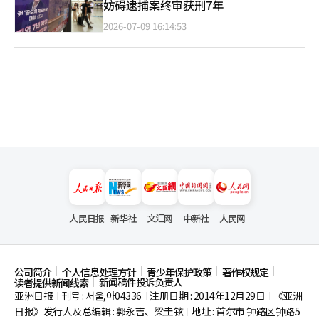
妨碍逮捕案终审获刑7年
2026-07-09 16:14:53
人民日报
新华社
文汇网
中新社
人民网
公司简介
个人信息处理方针
青少年保护政策
著作权规定
新闻稿件投诉负责人
读者提供新闻线索
亚洲日报
刊号 : 서울,아04336
注册日期 : 2014年12月29日
《亚洲
|
|
|
日报》发行人及总编辑 : 郭永吉、梁圭铉
地址 : 首尔市
钟路区钟路5
|