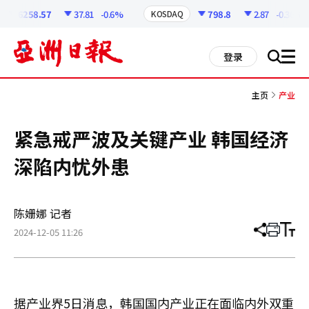
코
인
6258.57
37.81
-0.6%
798.8
2.87
-0.36%
KOSDAQ
정
보
all
登录
搜
men
索
主页
产业
紧急戒严波及关键产业 韩国经济
深陷内忧外患
陈姗娜 记者
2024-12-05 11:26
分
打
调
享
印
整
文
大
章
小
据产业界5日消息，韩国国内产业正在面临内外双重