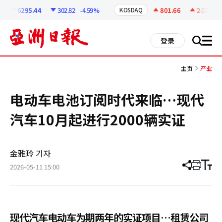
코
인
6295.44
302.82
-4.59%
801.66
2.07
+0.
KOSDAQ
정
보
all
登录
搜
men
索
主页
产业
电动车电池订阅时代来临…现代
汽车10月起进行2000辆实证
金雅玲 기자
2026-05-11 15:00
分
打
调
享
印
整
文
大
章
小
现代汽车电动车为期两年的实证项目…租赁公司