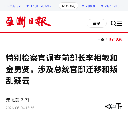
코
인
6258.57
37.81
-0.6%
798.8
2.87
-0.36%
KOSDAQ
정
보
all
登录
搜
men
索
主页
热门话题
特别检察官调查前部长李相敏和
金勇贤，涉及总统官邸迁移和叛
乱疑云
元恩美 기자
2026-06-04 13:36
分
打
调
享
印
整
文
大
章
小