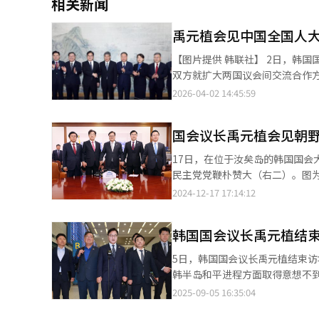
相关新闻
禹元植会见中国全国人
【图片提供 韩联社】 2日，韩国国会议长禹元植在国会会见由中国全国人大中韩友好小组组长杨晓超的代表团一行，
双方就扩大两国议会间交流合作
2026-04-02 14:45:59
国会议长禹元植会见朝
17日，在位于汝矣岛的韩国国
2024-12-17 17:14:12
韩国国会议长禹元植结
5日，韩国国会议长禹元植结束
韩半岛和平进程方面取得意想不
罗斯总统普京的短暂交流中，普
2025-09-05 16:35:04
场，这也是此行的一项成果。 禹元植本月2日赴华，3日出席中国人民抗日战争暨世界反法西斯战争胜利80周年纪念