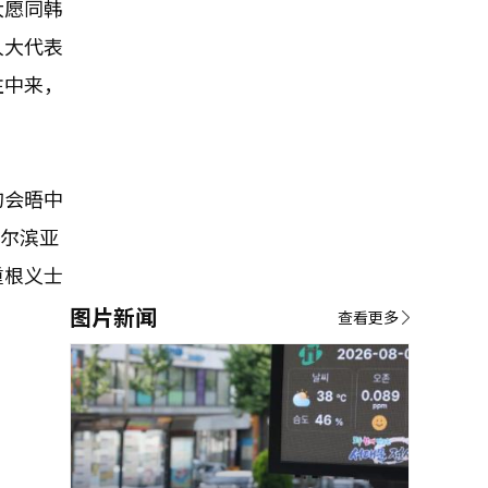
大愿同韩
人大代表
往中来，
的会晤中
哈尔滨亚
重根义士
图片新闻
查看更多