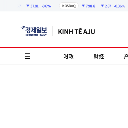
코
인
6258.57
37.81
-0.6%
798.8
2.87
-0.36%
KOSDAQ
정
보
时政
财经
all
menu