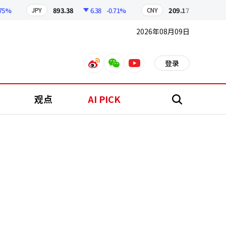
893.38
6.38
-0.71%
209.17
1.79
-0.86
JPY
CNY
2026年08月09日
登录
weibo
weixin
youtube
观点
AI PICK
搜
索