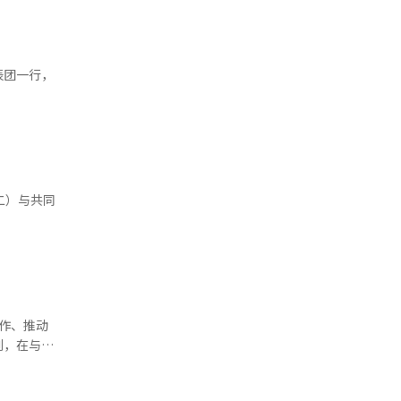
二）与共同
作、推动
到，在与俄
了韩方立