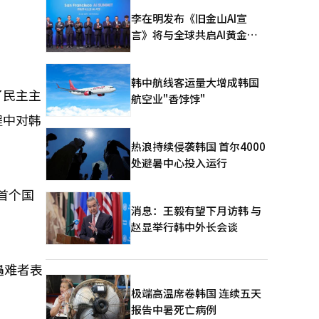
李在明发布《旧金山AI宣
言》将与全球共启AI黄金时
代
韩中航线客运量大增成韩国
了民主主
航空业"香饽饽"
程中对韩
热浪持续侵袭韩国 首尔4000
处避暑中心投入运行
首个国
消息：王毅有望下月访韩 与
赵显举行韩中外长会谈
遇难者表
极端高温席卷韩国 连续五天
报告中暑死亡病例