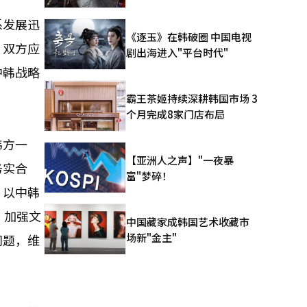
系发展迅
《逐玉》在韩破圈 中国电视
，双方应
剧出海进入"平台时代"
中韩战略
霸王茶姬持续深耕韩国市场 3
个月完成8家门店布局
韩方一
【亚洲人之声】"一夜暴
务实合
富"梦碎！
。以中韩
，加强文
中国藏家成韩国艺术收藏市
场新"金主"
问题，维