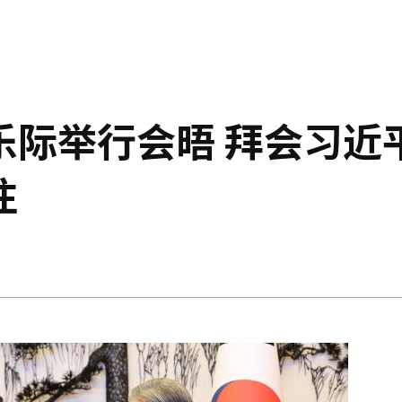
乐际举行会晤 拜会习近
注