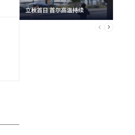
立秋首日 首尔高温持续
极端
个
前
一
下