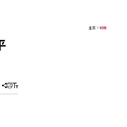
主页
时政
平
分
打
调
享
印
整
文
大
章
小