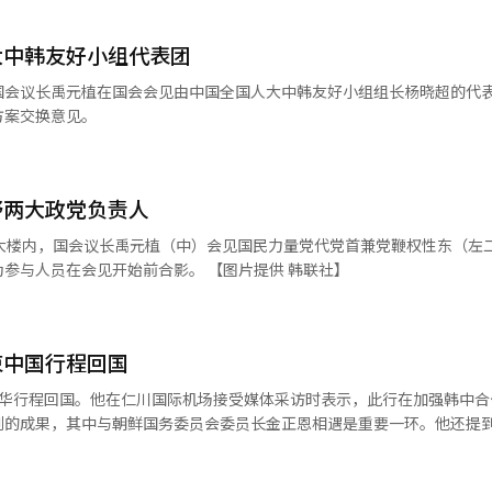
大中韩友好小组代表团
方案交换意见。
野两大政党负责人
会大楼内，国会议长禹元植（中）会见国民力量党代党首兼党鞭权性东（左
民主党党鞭朴赞大（右二）。图为参与人员在会见开始前合影。 【图片提供 韩联社】
束中国行程回国
访华行程回国。他在仁川国际机场接受媒体采访时表示，此行在加强韩中合
到的成果，其中与朝鲜国务委员会委员长金正恩相遇是重要一环。他还提
京询问在俄朝首脑会谈之际韩方是否有信息要转达给金正恩，他当场表达