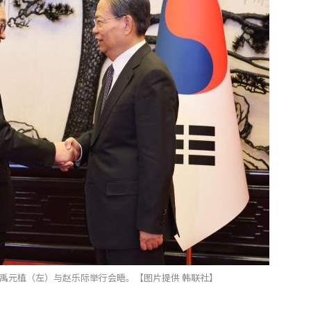
禹元植（左）与赵乐际举行会晤。【图片提供 韩联社】