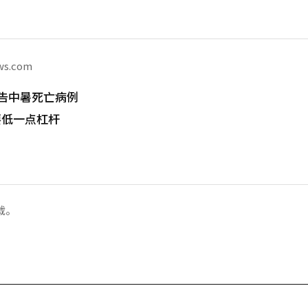
ws.com
告中暑死亡病例
要低一点杠杆
载。