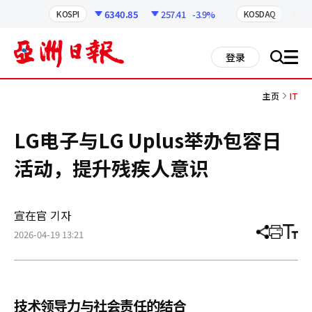
코
인
6340.85
257.41
-3.9%
81
KOSPI
KOSDAQ
정
보
all
登录
搜
men
索
主页
IT
LG电子与LG Uplus举办包容日
活动，提升残疾人意识
宣在官 기자
2026-04-19 13:21
分
打
调
享
印
整
文
大
章
小
技术领导力与社会责任的结合